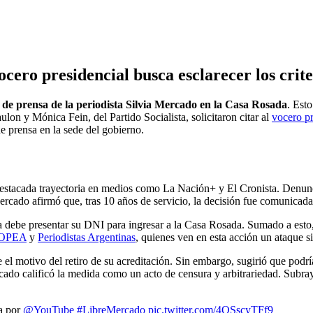
vocero presidencial busca esclarecer los crit
n de prensa de la periodista Silvia Mercado en la Casa Rosada
. Est
on y Mónica Fein, del Partido Socialista, solicitaron citar al
vocero pr
de prensa en la sede del gobierno.
 destacada trayectoria en medios como La Nación+ y El Cronista. Denun
ercado afirmó que, tras 10 años de servicio, la decisión fue comunicada 
a debe presentar su DNI para ingresar a la Casa Rosada. Sumado a esto,
OPEA
y
Periodistas Argentinas
, quienes ven en esta acción un ataque si
 el motivo del retiro de su acreditación. Sin embargo, sugirió que podr
cado calificó la medida como un acto de censura y arbitrariedad. Subrayó
a por
@YouTube
#LibreMercado
pic.twitter.com/4QSscyTFf9