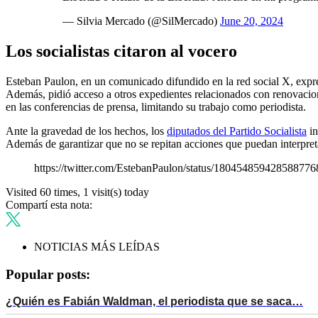
— Silvia Mercado (@SilMercado)
June 20, 2024
Los socialistas citaron al vocero
Esteban Paulon, en un comunicado difundido en la red social X, expre
Además, pidió acceso a otros expedientes relacionados con renovacion
en las conferencias de prensa, limitando su trabajo como periodista.
Ante la gravedad de los hechos, los
diputados del Partido Socialista
in
Además de garantizar que no se repitan acciones que puedan interpretar
https://twitter.com/EstebanPaulon/status/180454859428588776
Visited 60 times, 1 visit(s) today
Compartí esta nota:
NOTICIAS MÁS LEÍDAS
Popular posts:
¿Quién es Fabián Waldman, el periodista que se saca…